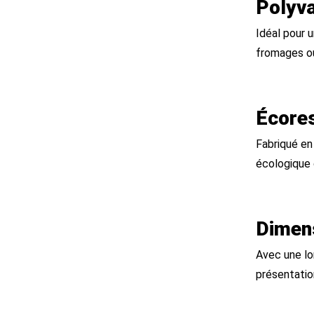
Polyva
Idéal pour 
fromages ou
Écore
Fabriqué en 
écologique 
Dimen
Avec une lon
présentatio