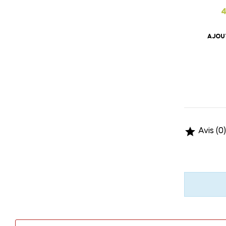
4
AJOU

Avis (0)