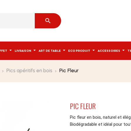

FFET
LIVRAISON
ART DE TABLE
ECO PRODUIT
ACCESSOIRES
T
Pics apéritifs en bois
Pic Fleur
PIC FLEUR
Pic fleur en bois, naturel et é
Biodégradable et idéal pour to