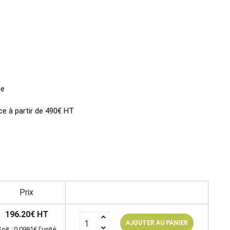
ce
ce à partir de 490€ HT
Prix
196.20€ HT
AJOUTER AU PANIER
oit : 0.0981€ l'unité