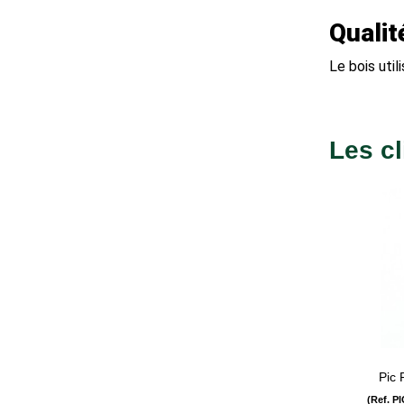
Qualit
Le bois uti
Les cl
Pic 
(Ref. P