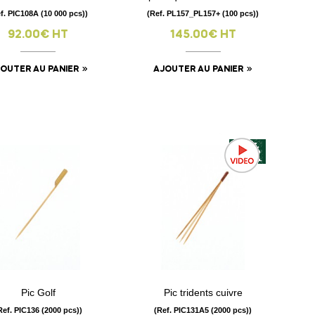
f. PIC108A (10 000 pcs))
(Ref. PL157_PL157+ (100 pcs))
92.00€ HT
145.00€ HT
OUTER AU PANIER
AJOUTER AU PANIER
-25%
Pic Golf
Pic tridents cuivre
visibility
visibility
Ref. PIC136 (2000 pcs))
(Ref. PIC131A5 (2000 pcs))