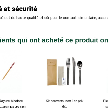
é et sécurité
lisé est de haute qualité et sûr pour le contact alimentaire, ass
ients qui ont acheté ce produit o
Rayure bicolore
Kit couverts inox 1er prix
Pi
visibility
visibility
6/1
e
IC150BN (10 000 pcs))