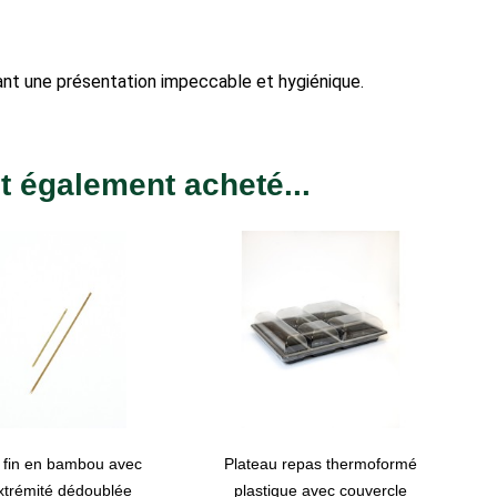
urant une présentation impeccable et hygiénique.
nt également acheté...
c fin en bambou avec
Plateau repas thermoformé
visibility
visibility
xtrémité dédoublée
plastique avec couvercle