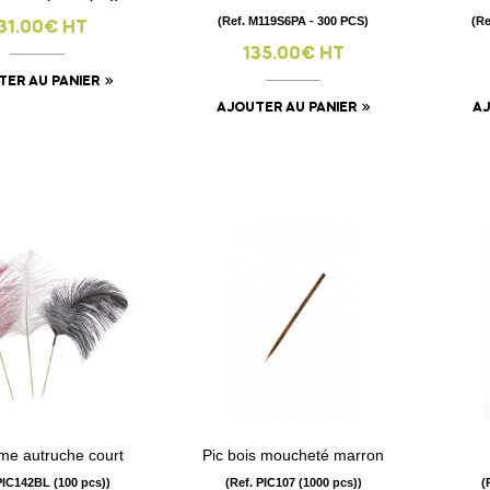
(Ref. M119S6PA - 300 PCS)
(Re
31.00€ HT
135.00€ HT
TER AU PANIER
AJOUTER AU PANIER
AJ
ume autruche court
Pic bois moucheté marron
visibility
visibility
PIC142BL (100 pcs))
(Ref. PIC107 (1000 pcs))
(