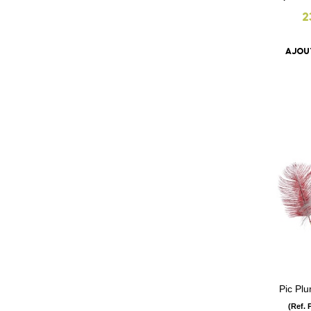
2
AJOU
Pic Pl
(Ref. 