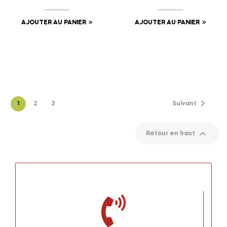
AJOUTER AU PANIER
AJOUTER AU PANIER
Affichage 1-24 de 50 article(s)

1
2
3
Suivant

Retour en haut