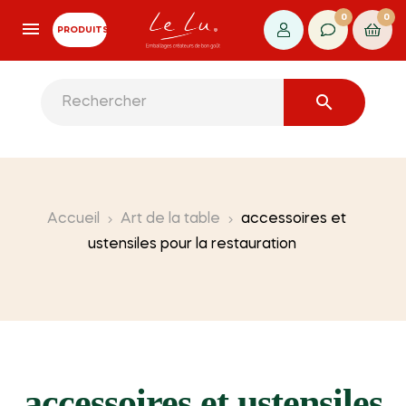
0
0
PRODUITS

Accueil
Art de la table
accessoires et
ustensiles pour la restauration
accessoires et ustensiles