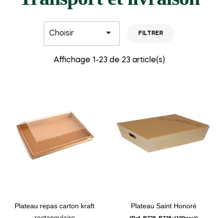

Choisir
FILTRER
Affichage 1-23 de 23 article(s)
Plateau repas carton kraft
Plateau Saint Honoré
rectangulaire
(Ref. B728_B728+(100pcs))