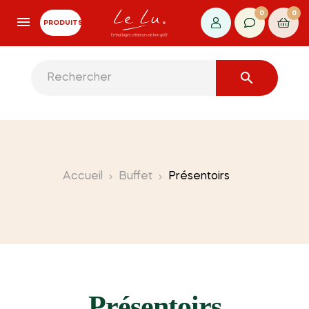
0
0
PRODUITS

Accueil
Buffet
Présentoirs
Présentoirs