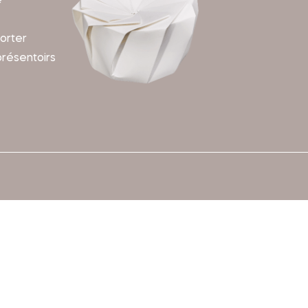
e
orter
présentoirs