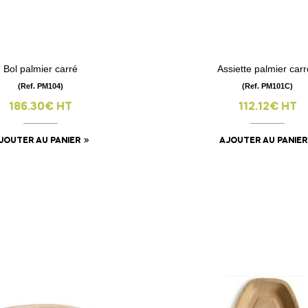
Bol palmier carré
Assiette palmier car
visibility
visibility
(Ref. PM104)
(Ref. PM101C)
186.30€ HT
112.12€ HT
JOUTER AU PANIER
AJOUTER AU PANIER