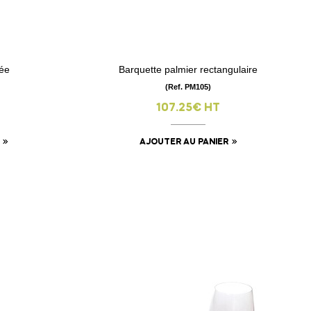
rée
Barquette palmier rectangulaire
visibility
(Ref. PM105)
107.25€ HT
AJOUTER AU PANIER