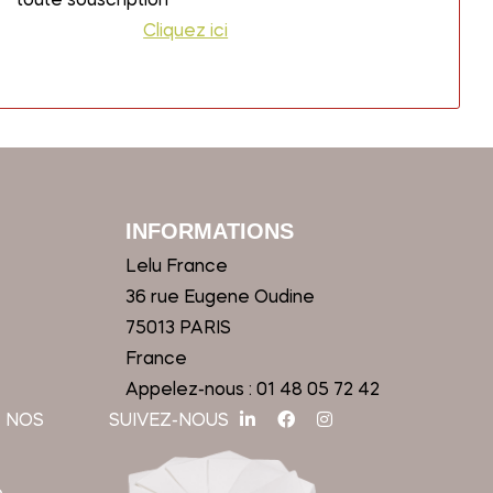
toute souscription
Cliquez ici
INFORMATIONS
Lelu France
36 rue Eugene Oudine
75013 PARIS
France
Appelez-nous :
01 48 05 72 42
 NOS
SUIVEZ-NOUS