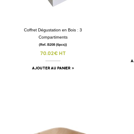
Coffret Dégustation en Bois : 3
visibility
Compartiments
(Ref. B208 (6pcs))
70.02€ HT
A
AJOUTER AU PANIER