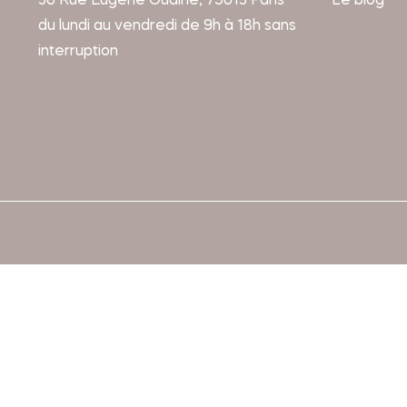
36 Rue Eugène Oudiné, 75013 Paris
Le blog
du lundi au vendredi de 9h à 18h sans
interruption