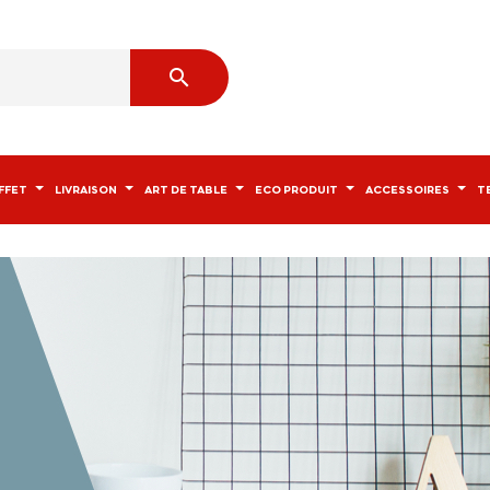

FFET
LIVRAISON
ART DE TABLE
ECO PRODUIT
ACCESSOIRES
T