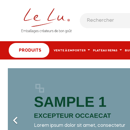
PRODUITS
VENTE À EMPORTER
PLATEAU REPAS
BU
SAMPLE 1
EXCEPTEUR OCCAECAT

Lorem ipsum dolor sit amet, consectetur