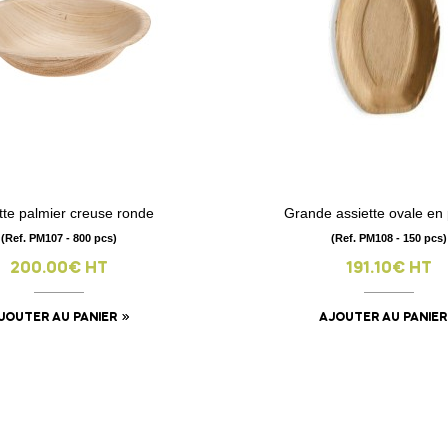
tte palmier creuse ronde
Grande assiette ovale en
visibility
visibility
(Ref. PM107 - 800 pcs)
(Ref. PM108 - 150 pcs)
200.00€ HT
191.10€ HT
JOUTER AU PANIER
AJOUTER AU PANIER