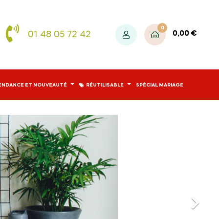
0
01 48 05 72 42
0,00 €
ENDANCE ET NOUVEAUTÉ
RÉUTILISABLE
SPÉCIAL MARIAGE
