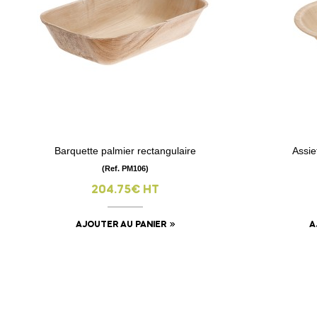
Barquette palmier rectangulaire
Assie
visibility
(Ref. PM106)
204.75€ HT
AJOUTER AU PANIER
A