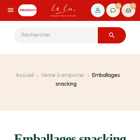
0
0
PRODUITS

Accueil
Vente à emporter
Emballages
snacking
Emballages snacking