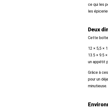
ce qui les 
les épicerie
Deux di
Cette boîte
12 × 5,5 × 1
13.5 × 9.5 
un appétit 
Grâce à ces
pour un déj
minutieuse.
Environ