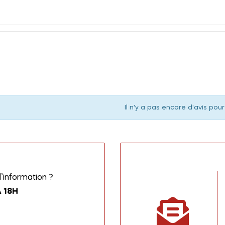
Il n'y a pas encore d'avis pour
information ?
 18H