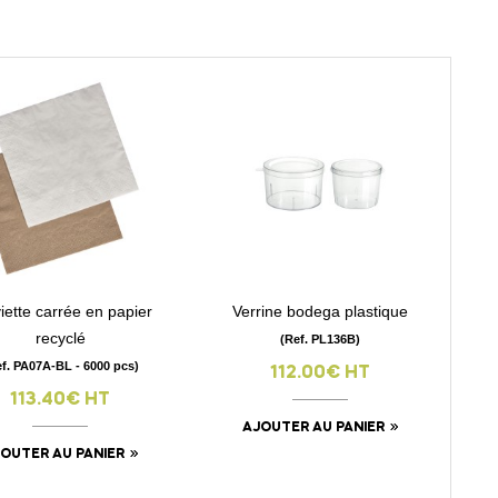
iette carrée en papier
Verrine bodega plastique
visibility
visibility
recyclé
(Ref. PL136B)
f. PA07A-BL - 6000 pcs)
112.00€ HT
113.40€ HT
AJOUTER AU PANIER
OUTER AU PANIER