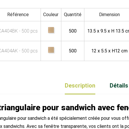
Référence
Couleur
Quantité
Dimension
CA404BK - 500 pcs
500
13.5 x 9.5 x H 13.5 
CA404AK - 500 pcs
500
12 x 5.5 x H12 cm
Description
Détails
triangulaire pour sandwich avec fe
iangulaire pour sandwich a été spécialement créée pour vous offr
x sandwichs. Avec sa fenêtre transparente, vos clients ont la po