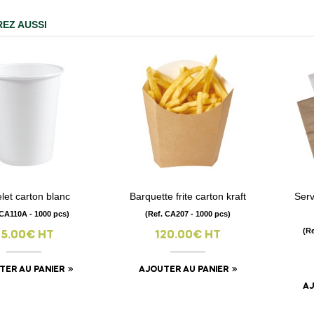
EZ AUSSI
let carton blanc
Barquette frite carton kraft
Serv
visibility
visibility
 CA110A - 1000 pcs)
(Ref. CA207 - 1000 pcs)
(Re
35.00€ HT
120.00€ HT
TER AU PANIER
AJOUTER AU PANIER
AJ