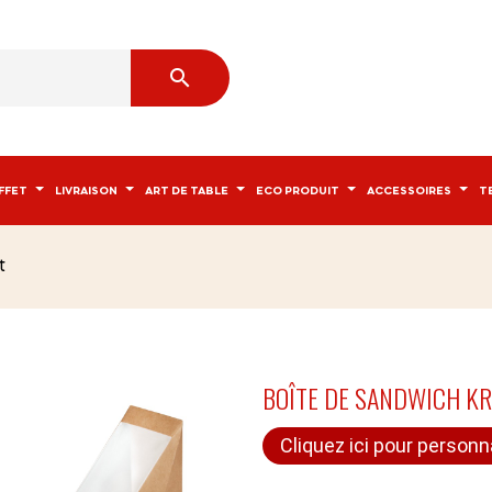

FFET
LIVRAISON
ART DE TABLE
ECO PRODUIT
ACCESSOIRES
T
t
BOÎTE DE SANDWICH K
Cliquez ici pour personn