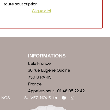
toute souscription
Cliquez ici
INFORMATIONS
Lelu France
36 rue Eugene Oudine
75013 PARIS
France
Appelez-nous :
01 48 05 72 42
 NOS
SUIVEZ-NOUS