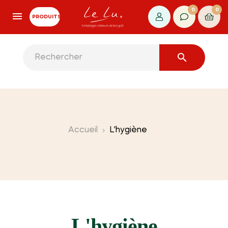
0
0
PRODUITS

Accueil
L'hygiène
L'hygiène