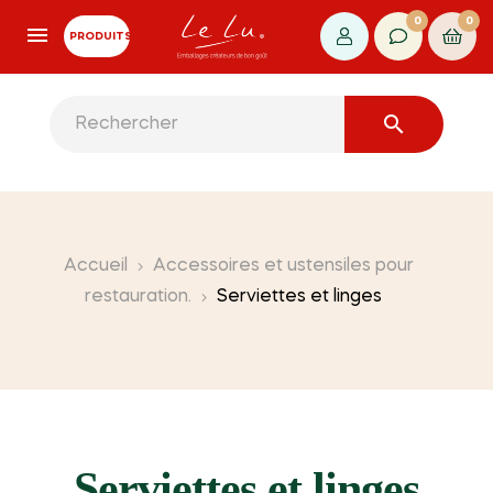
0
0
PRODUITS

Accueil
Accessoires et ustensiles pour
restauration.
Serviettes et linges
Serviettes et linges