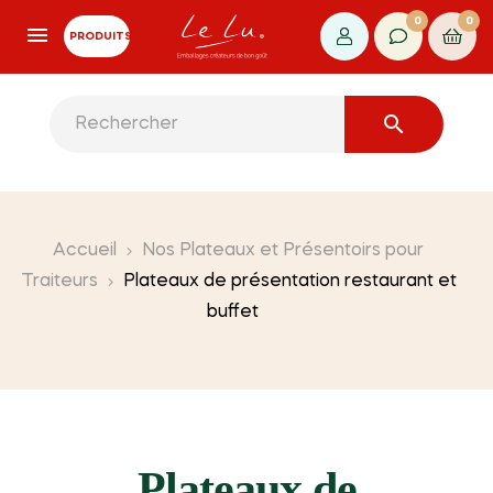
0
0
PRODUITS

Accueil
Nos Plateaux et Présentoirs pour
Traiteurs
Plateaux de présentation restaurant et
buffet
Plateaux de