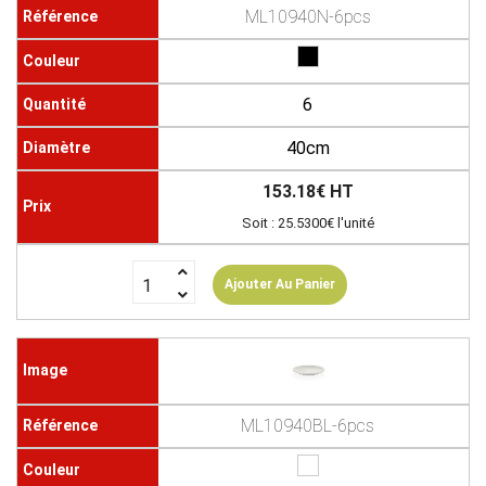
ML10940N-6pcs
6
40cm
153.18€ HT
Soit : 25.5300€ l'unité
Ajouter Au Panier
ML10940BL-6pcs