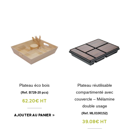
Plateau éco bois
Plateau réutilisable
compartimenté avec
(Ref. B728-20 pcs)
couvercle – Mélamine
62.20€ HT
double usage
(Ref. ML01001S2)
AJOUTER AU PANIER
39.08€ HT