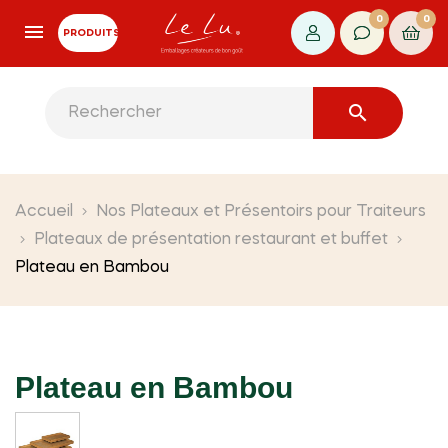
0
0
PRODUITS

Accueil
Nos Plateaux et Présentoirs pour Traiteurs
Plateaux de présentation restaurant et buffet
Plateau en Bambou
Plateau en Bambou