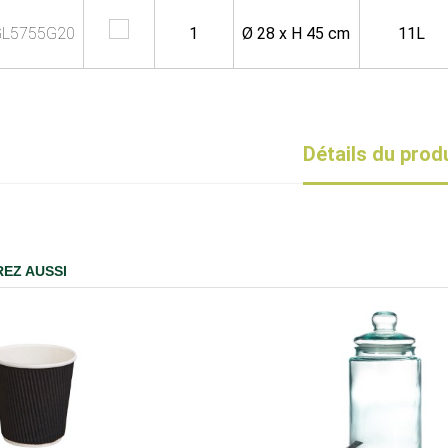
L5755G20
1
Ø 28 x H 45 cm
11L
Détails du prod
EZ AUSSI