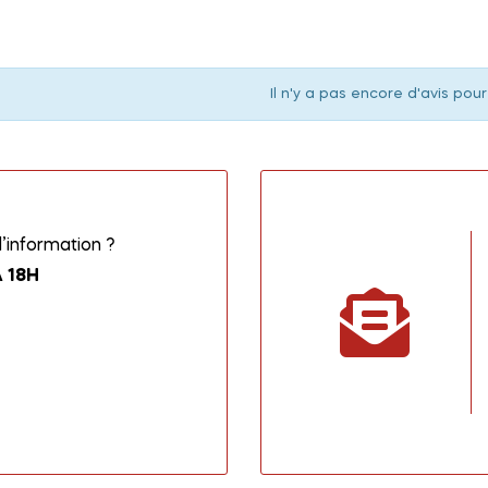
Il n'y a pas encore d'avis pour
information ?
 18H