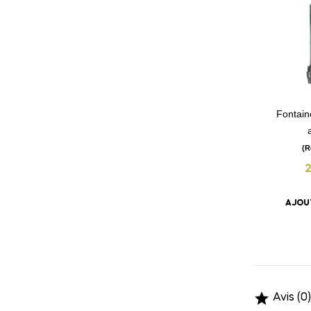
Fontain
(R
AJOU

Avis (0)