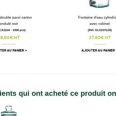
double paroi carton
Fontaine d'eau cylindr
visibility
visibility
ondulé noir
avec robinet
 CA115A - 1000 pcs)
(Ref. GL5157G20)
99.00€ HT
27.60€ HT
TER AU PANIER
AJOUTER AU PANIER
ients qui ont acheté ce produit o