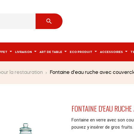

FFET
LIVRAISON
ART DE TABLE
ECO PRODUIT
ACCESSOIRES
T
our la restauration
Fontaine d'eau ruche avec couvercl
FONTAINE D'EAU RUCHE
Fontaine en verre avec son couve
pouvez y insérer de gros fruits.