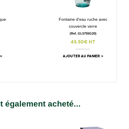
ique
Fontaine d'eau ruche avec
visibility
couvercle verre
(Ref. GL5755G20)
45.50€ HT
AJOUTER AU PANIER
nt également acheté...