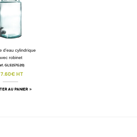
e d'eau cylindrique
visibility
avec robinet
ef. GL5157G20)
27.60€ HT
TER AU PANIER