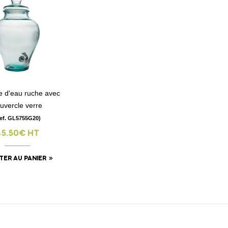
e d'eau ruche avec
visibility
uvercle verre
ef. GL5755G20)
45.50€ HT
TER AU PANIER