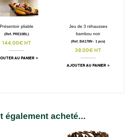
Présentoir pliable
Jeu de 3 réhausses
visibility
visibility
bambou noir
(Ref. PRE10BL)
(Ref. BA178N - 1 pcs)
144.00€ HT
39.00€ HT
OUTER AU PANIER
AJOUTER AU PANIER
nt également acheté...