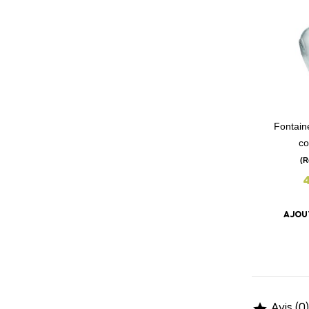
Fontain
co
(R
AJOU
Avis (0)