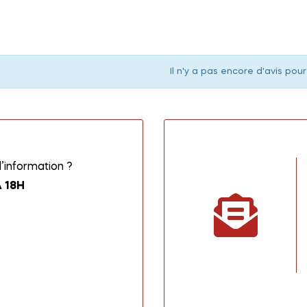
Il n'y a pas encore d'avis pour
information ?
 18H