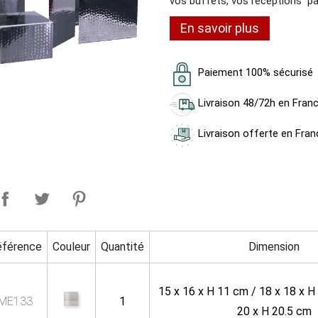
vos buffets, vos réceptions pa
En savoir plus
Paiement 100% sécurisé
Livraison 48/72h en Fran
Livraison offerte en Fran
éférence
Couleur
Quantité
Dimension
15 x 16 x H 11 cm / 18 x 18 x H
ME133
1
20 x H 20.5 cm