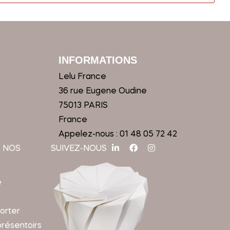
INFORMATIONS
Lelu France
36 rue Eugene Oudine
75013 PARIS
France
Appelez-nous :
01 48 05 72 42
 NOS
SUIVEZ-NOUS
e
orter
présentoirs