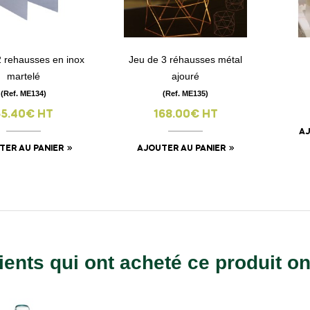
2 rehausses en inox
Jeu de 3 réhausses métal
visibility
visibility
martelé
ajouré
(Ref. ME134)
(Ref. ME135)
55.40€ HT
168.00€ HT
AJ
TER AU PANIER
AJOUTER AU PANIER
ients qui ont acheté ce produit o