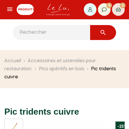
0
0
PRODUITS

Accueil
Accessoires et ustensiles pour
restauration.
Pics apéritifs en bois
Pic tridents
cuivre
Pic tridents cuivre
-25%