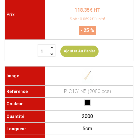
118.35€ HT
Soit : 0.0592€ l'unité
- 25 %
Ajouter Au Panier
PIC131N5 (2000 pcs)
2000
5cm