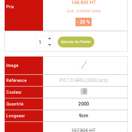
106.80€ HT
Soit : 0.0534€ l'unité
- 25 %
Ajouter Au Panier
PIC131ARG (2000 pcs)
2000
9cm
157.80€ HT