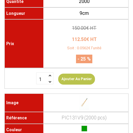
2000
9cm
150.00€ HT
112.50€ HT
Soit : 0.0562€ l'unité
- 25 %
Ajouter Au Panier
PIC131V9 (2000 pcs)