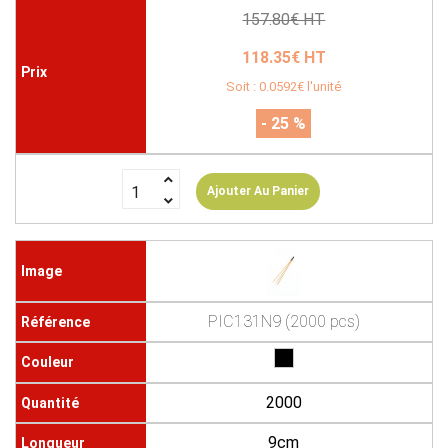
157.80€ HT
118.35€ HT
Soit : 0.0592€ l'unité
- 25 %
Ajouter Au Panier
PIC131N9 (2000 pcs)
2000
9cm