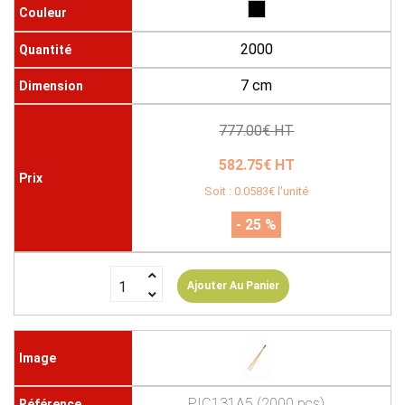
2000
7 cm
777.00€ HT
582.75€ HT
Soit : 0.0583€ l'unité
- 25 %
Ajouter Au Panier
PIC131A5 (2000 pcs)