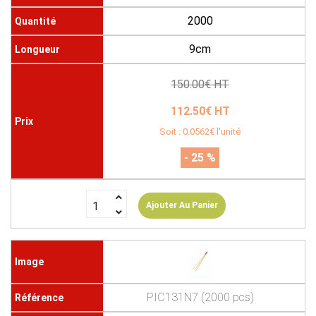
2000
9cm
150.00€ HT
112.50€ HT
Soit : 0.0562€ l'unité
- 25 %
Ajouter Au Panier
PIC131N7 (2000 pcs)