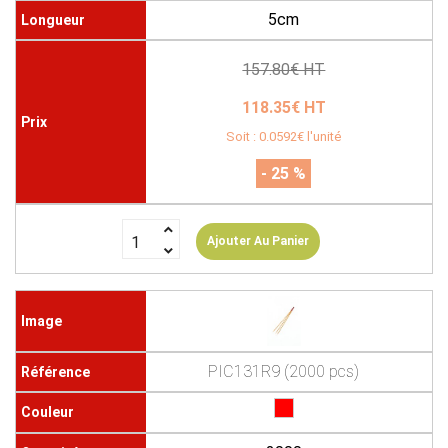
5cm
157.80€ HT
118.35€ HT
Soit : 0.0592€ l'unité
- 25 %
Ajouter Au Panier
PIC131R9 (2000 pcs)