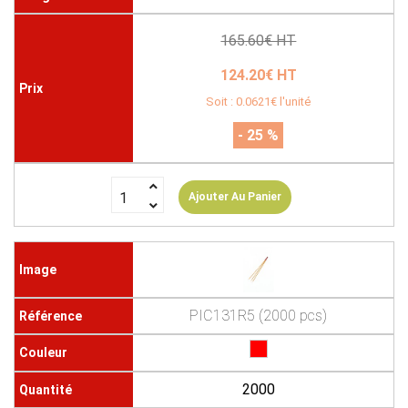
165.60€ HT
124.20€ HT
Soit : 0.0621€ l'unité
- 25 %
Ajouter Au Panier
PIC131R5 (2000 pcs)
2000