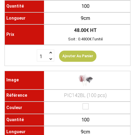
100
9cm
48.00€ HT
Soit : 0.4800€ l'unité
Ajouter Au Panier
PIC142BL (100 pcs)
100
9cm