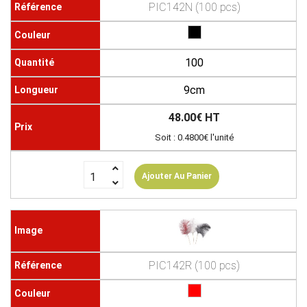
PIC142N (100 pcs)
100
9cm
48.00€ HT
Soit : 0.4800€ l'unité
Ajouter Au Panier
PIC142R (100 pcs)