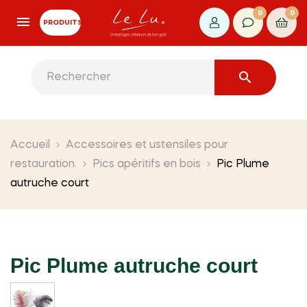
0
0
PRODUITS

Accueil
Accessoires et ustensiles pour
restauration.
Pics apéritifs en bois
Pic Plume
autruche court
Pic Plume autruche court