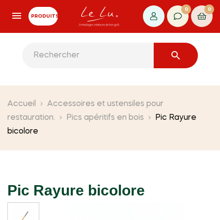
0
0
PRODUITS

Accueil
Accessoires et ustensiles pour
restauration.
Pics apéritifs en bois
Pic Rayure
bicolore
Pic Rayure bicolore