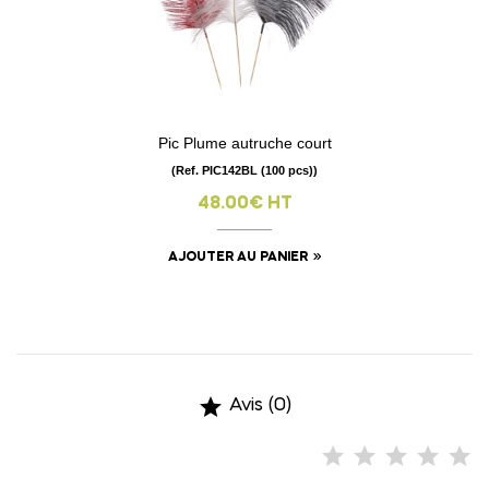
Pic Plume autruche court
(Ref. PIC142BL (100 pcs))
48.00€ HT
AJOUTER AU PANIER

Avis (0)