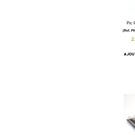
Pic 
(Ref. P
2
AJOU