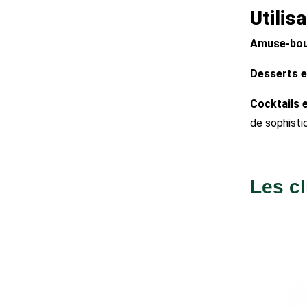
Utilis
Amuse-bou
Desserts e
Cocktails 
de sophisti
Les cl