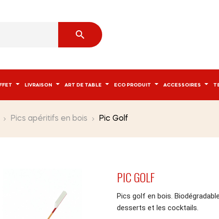

FFET
LIVRAISON
ART DE TABLE
ECO PRODUIT
ACCESSOIRES
T
Pics apéritifs en bois
Pic Golf
PIC GOLF
Pics golf en bois. Biodégradabl
desserts et les cocktails.