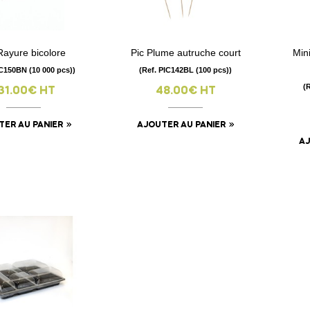
Rayure bicolore
Pic Plume autruche court
Min
visibility
visibility
IC150BN (10 000 pcs))
(Ref. PIC142BL (100 pcs))
(
31.00€ HT
48.00€ HT
TER AU PANIER
AJOUTER AU PANIER
AJ