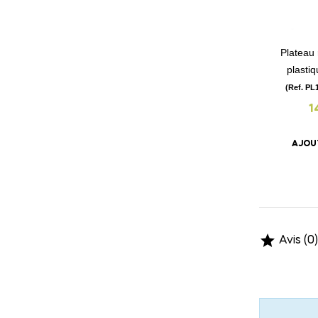
Plateau
plasti
(Ref. PL
1
AJOU

Avis (0)