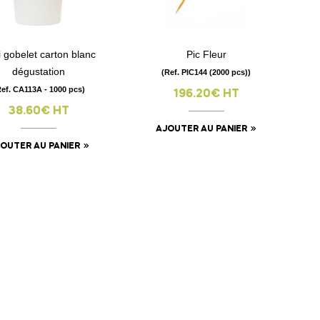
i gobelet carton blanc
Pic Fleur
visibility
visibility
dégustation
(Ref. PIC144 (2000 pcs))
Ref. CA113A - 1000 pcs)
196.20€ HT
38.60€ HT
AJOUTER AU PANIER
OUTER AU PANIER