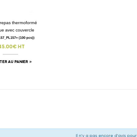
 repas thermoformé
visibility
que avec couvercle
157_PL157+ (100 pcs))
45.00€ HT
TER AU PANIER
Il n'y a pas encore d'avis pour