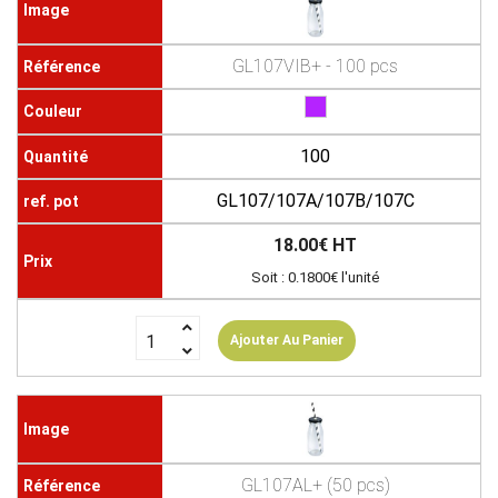
GL107VIB+ - 100 pcs
100
GL107/107A/107B/107C
18.00€ HT
Soit : 0.1800€ l'unité
Ajouter Au Panier
GL107AL+ (50 pcs)