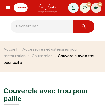
0
0
PRODUITS

Accueil
Accessoires et ustensiles pour
restauration.
Couvercles
Couvercle avec trou
pour paille
Couvercle avec trou pour
paille