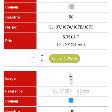
50
GL107/107A/107B/107C
5.75€ HT
Soit : 0.1150€ l'unité
Ajouter Au Panier
GL107BB+ - 100 pcs
100