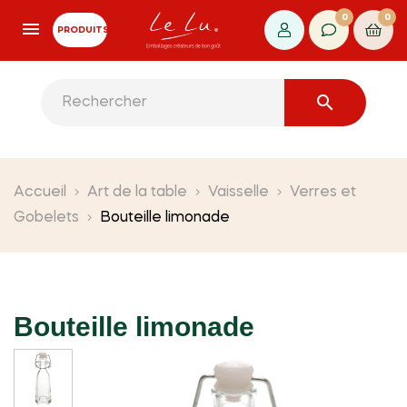
0
0
PRODUITS

Accueil
Art de la table
Vaisselle
Verres et
Gobelets
Bouteille limonade
Bouteille limonade