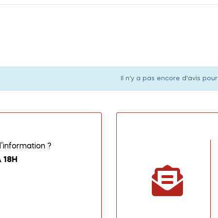
Il n'y a pas encore d'avis pour
information ?
 18H