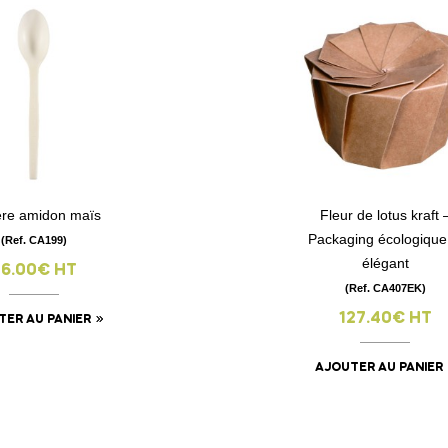
lère amidon maïs
Fleur de lotus kraft 
visibility
visibility
Packaging écologique
(Ref. CA199)
élégant
36.00€ HT
(Ref. CA407EK)
127.40€ HT
TER AU PANIER
AJOUTER AU PANIER