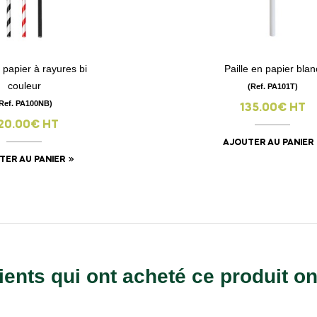
n papier à rayures bi
Paille en papier blan
visibility
visibility
couleur
(Ref. PA101T)
(Ref. PA100NB)
135.00€ HT
20.00€ HT
AJOUTER AU PANIER
TER AU PANIER
ients qui ont acheté ce produit o