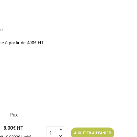
ce
ce à partir de 490€ HT
Prix
8.00€ HT
AJOUTER AU PANIER
it : 0.0800€ l'unité