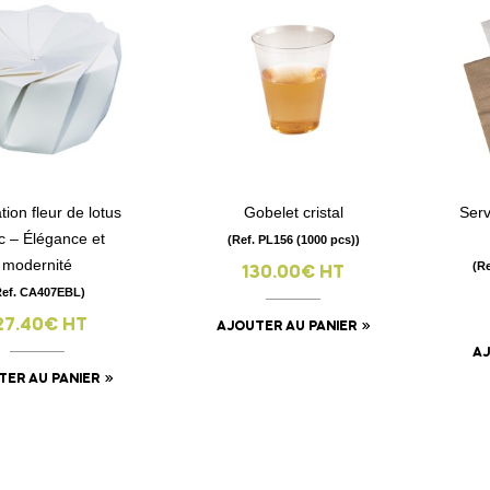
ion fleur de lotus
Gobelet cristal
Serv
visibility
visibility
c – Élégance et
(Ref. PL156 (1000 pcs))
modernité
(R
130.00€ HT
Ref. CA407EBL)
27.40€ HT
AJOUTER AU PANIER
AJ
TER AU PANIER