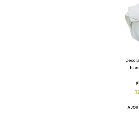
Décorat
blan
(
1
AJOU