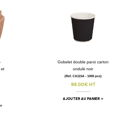
–
Gobelet double paroi carton
visibility
 et
ondulé noir
(Ref. CA115A - 1000 pcs)
99.00€ HT
AJOUTER AU PANIER