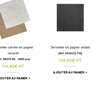
iette carrée en papier
Serviette en papier airlaid
visibility
visibility
recyclé
(Ref. PA10133-734)
ef. PA07A-BL - 6000 pcs)
126.00€ HT
113.40€ HT
AJOUTER AU PANIER
OUTER AU PANIER