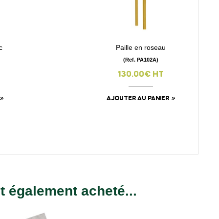
c
Paille en roseau
visibility
(Ref. PA102A)
130.00€ HT
AJOUTER AU PANIER
nt également acheté...