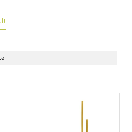
uit
ue