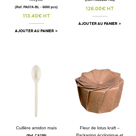
(Ref. PA07A-BL - 6000 pcs)
126.00€ HT
113.40€ HT
AJOUTER AU PANIER
AJOUTER AU PANIER
Cuillère amidon maïs
Fleur de lotus kraft –
Packaging écologique et
(Ref. CA199)