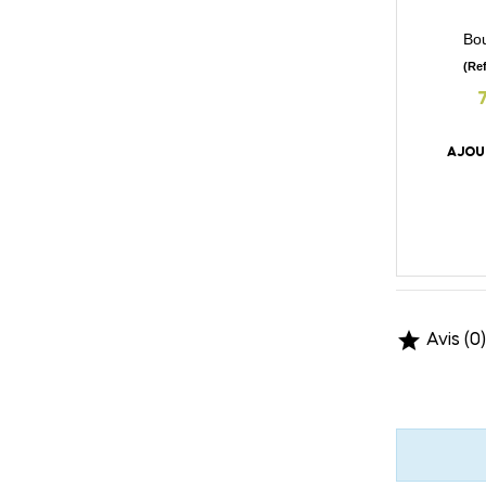
Bou
(Re
AJOU

Avis (0)