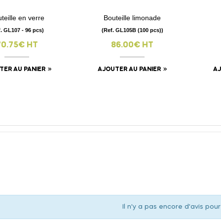
teille en verre
Bouteille limonade
visibility
visibility
f. GL107 - 96 pcs)
(Ref. GL105B (100 pcs))
70.75€ HT
86.00€ HT
TER AU PANIER
AJOUTER AU PANIER
AJ
Il n'y a pas encore d'avis pour