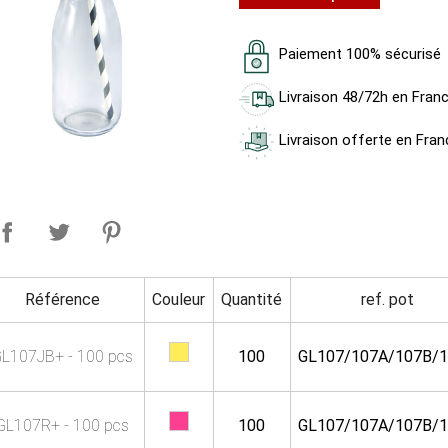
Paiement 100% sécurisé
Livraison 48/72h en Fran
Livraison offerte en Fran
Référence
Couleur
Quantité
ref. pot
L107JB+ - 100 pcs
100
GL107/107A/107B/
GL107R+ - 100 pcs
100
GL107/107A/107B/