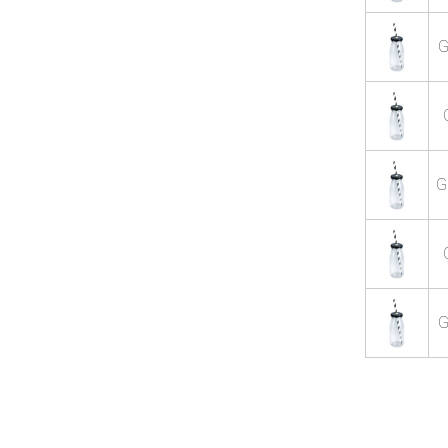
G
G
G