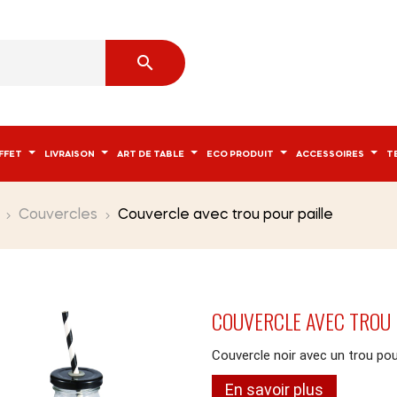

FFET
LIVRAISON
ART DE TABLE
ECO PRODUIT
ACCESSOIRES
T
Couvercles
Couvercle avec trou pour paille
COUVERCLE AVEC TROU 
Couvercle noir avec un trou pour
En savoir plus