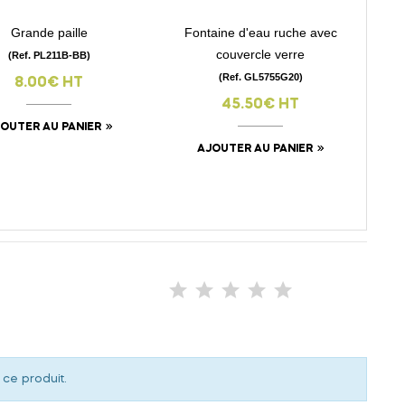
Grande paille
Fontaine d'eau ruche avec
visibility
visibility
couvercle verre
(Ref. PL211B-BB)
(Ref. GL5755G20)
8.00€ HT
45.50€ HT
OUTER AU PANIER
AJOUTER AU PANIER
 ce produit.