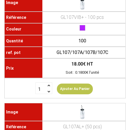
GL107VIB+ - 100 pcs
100
GL107/107A/107B/107C
18.00€ HT
Soit : 0.1800€ l'unité
Ajouter Au Panier
GL107AL+ (50 pcs)