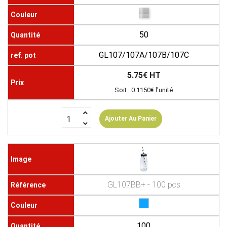
50
GL107/107A/107B/107C
5.75€ HT
Soit : 0.1150€ l'unité
Ajouter Au Panier
GL107BB+ - 100 pcs
100