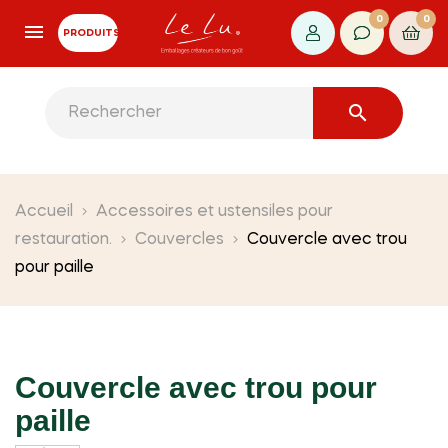
0
0
PRODUITS

Accueil
Accessoires et ustensiles pour
restauration.
Couvercles
Couvercle avec trou
pour paille
Couvercle avec trou pour
paille