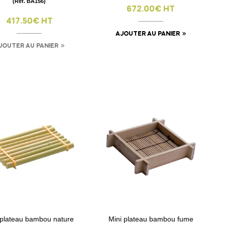
(Ref. BA156)
672.00€ HT
417.50€ HT
AJOUTER AU PANIER
JOUTER AU PANIER
visibility
visibility
 plateau bambou nature
Mini plateau bambou fume