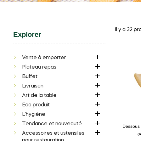
Il y a 32 pr
Explorer

Vente à emporter

Plateau repas

Buffet

Livraison

Art de la table

Eco produit

L'hygiène

Tendance et nouveauté
Dessous p

Accessoires et ustensiles
(
pour restauration.