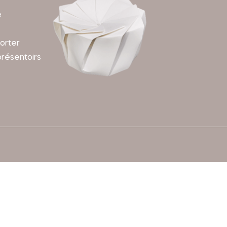
e
orter
présentoirs