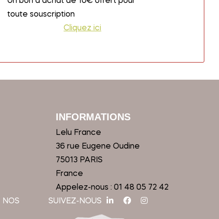
Un bon d’achat de 10€ offert pour
toute souscription
Cliquez ici
INFORMATIONS
Lelu France
36 rue Eugene Oudine
75013 PARIS
France
Appelez-nous :
01 48 05 72 42
 NOS
SUIVEZ-NOUS