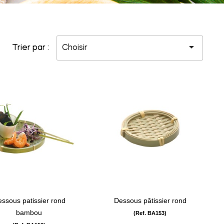

Trier par :
Choisir
visibility
visibility
ssous patissier rond
Dessous pâtissier rond
bambou
(Ref. BA153)