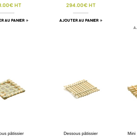
8.00€ HT
294.00€ HT
R AU PANIER
AJOUTER AU PANIER
A
visibility
visibility
us pâtissier
Dessous pâtissier
Mini