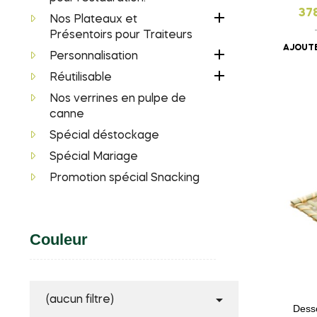
37

Nos Plateaux et
Présentoirs pour Traiteurs
AJOUTE

Personnalisation

Réutilisable
Nos verrines en pulpe de
canne
Spécial déstockage
Spécial Mariage
Promotion spécial Snacking
Couleur

(aucun filtre)
Desso