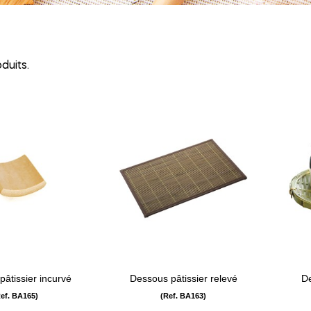
oduits.
visibility
visibility
âtissier incurvé
Dessous pâtissier relevé
De
Ref. BA165)
(Ref. BA163)