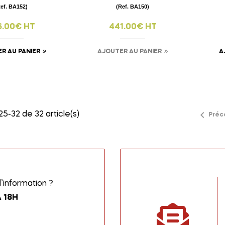
Ref. BA152)
(Ref. BA150)
6.00€ HT
441.00€ HT
R AU PANIER
AJOUTER AU PANIER
A

5-32 de 32 article(s)
Préc
information ?
 18H