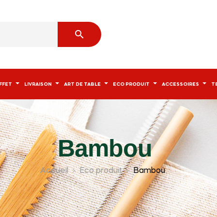

FFET
LIVRAISON
ART DE TABLE
ECO PRODUIT
ACCESSOIRES
T
Bambou
Accueil
Eco produit
Bambou