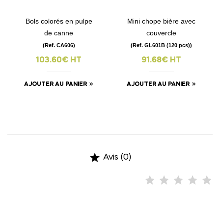
Bols colorés en pulpe
Mini chope bière avec
de canne
couvercle
(Ref. CA606)
(Ref. GL601B (120 pcs))
103.60€ HT
91.68€ HT
AJOUTER AU PANIER
AJOUTER AU PANIER

Avis (0)