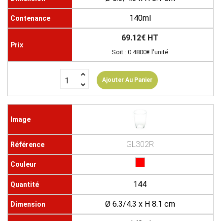
140ml
69.12€ HT
Soit : 0.4800€ l'unité
Ajouter Au Panier
GL302R
144
Ø 6.3/4.3 x H 8.1 cm