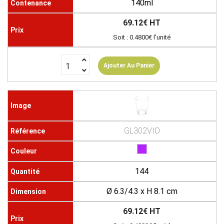
140ml
69.12€ HT
Soit : 0.4800€ l'unité
Ajouter Au Panier
GL302VIO
144
Ø 6.3/4.3 x H 8.1 cm
69.12€ HT