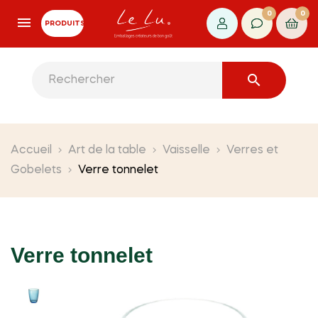
0
0
PRODUITS

Accueil
Art de la table
Vaisselle
Verres et
Gobelets
Verre tonnelet
Verre tonnelet