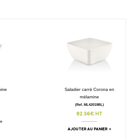
mine
Saladier carré Corona en
visibility
mélamine
(Ref. ML42019BL)
82.56€ HT
AJOUTER AU PANIER