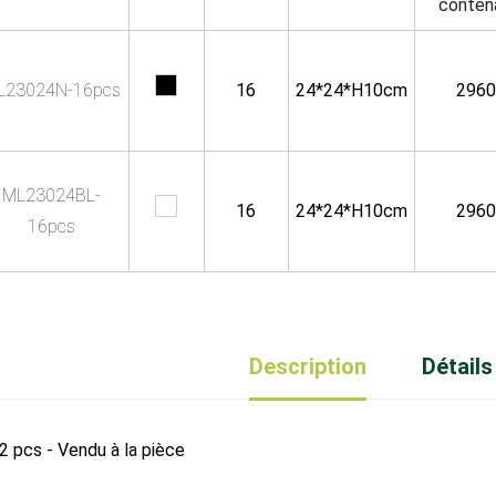
conten
L23024N-16pcs
16
24*24*H10cm
2960
ML23024BL-
16
24*24*H10cm
2960
16pcs
Description
Détails
2 pcs - Vendu à la pièce