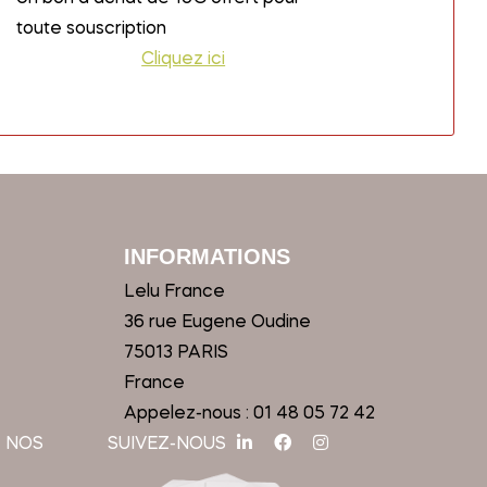
toute souscription
Cliquez ici
INFORMATIONS
Lelu France
36 rue Eugene Oudine
75013 PARIS
France
Appelez-nous :
01 48 05 72 42
 NOS
SUIVEZ-NOUS