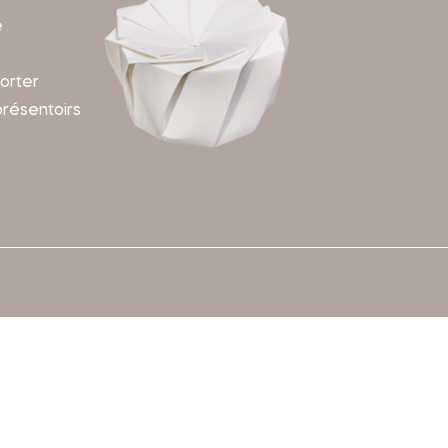
e
orter
présentoirs