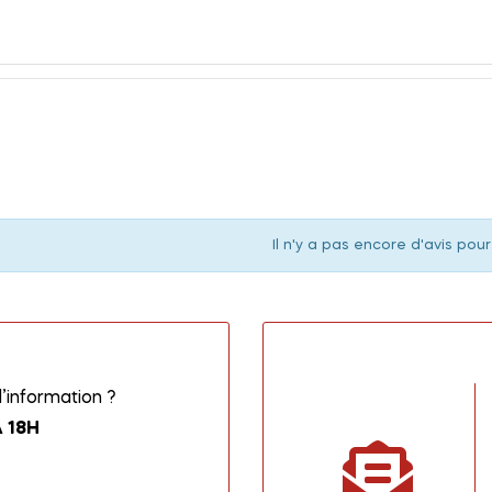
Il n'y a pas encore d'avis pour
information ?
 18H