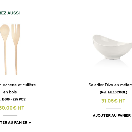
EZ AUSSI
ourchette et cuillère
Saladier Diva en méla
visibility
visibility
en bois
(Ref. ML16036BL)
f. B609 - 225 PCS)
31.05€ HT
60.00€ HT
AJOUTER AU PANIER
TER AU PANIER