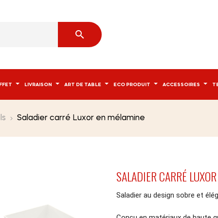

FFET
LIVRAISON
ART DE TABLE
ECO PRODUIT
ACCESSOIRES
T
ls
Saladier carré Luxor en mélamine
SALADIER CARRÉ LUXOR
Saladier au design sobre et élég
Conçu en matériaux de haute qual