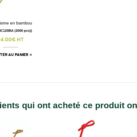
risme en bambou
visibility
PIC120BA (2000 pcs))
74.00€ HT
TER AU PANIER
ients qui ont acheté ce produit o