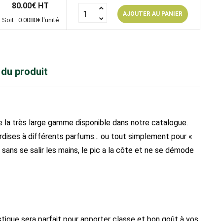
80.00€ HT
AJOUTER AU PANIER
Soit : 0.0080€ l'unité
 du produit
e la très large gamme disponible dans notre catalogue.
rdises à différents parfums... ou tout simplement pour «
sans se salir les mains, le pic a la côte et ne se démode
stique sera parfait pour apporter classe et bon goût à vos