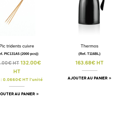
Pic tridents cuivre
Thermos
visibility
visibility
ef. PIC131A5 (2000 pcs))
(Ref. T116BL)
132.00€
163.68€ HT
6.00€ HT
HT
AJOUTER AU PANIER
 : 0.0660€ HT l'unité
OUTER AU PANIER