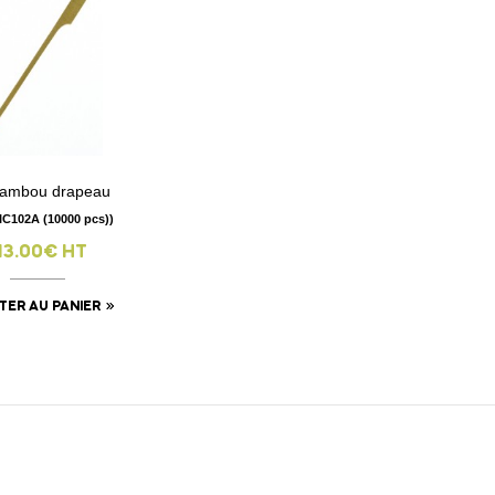
Bambou drapeau
visibility
PIC102A (10000 pcs))
13.00€ HT
TER AU PANIER