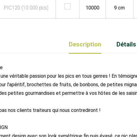
PIC120 (10 000 pcs)
10000
9 cm
Description
Détails
ue
une véritable passion pour les pics en tous genres ! En témoign
ur l'apéritif, brochettes de fruits, de bonbons, de petites migna
des petites gourmandises et permettre à vos hôtes de les saisir 
as nos clients traiteurs qui nous contrediront !
IGN
ement design avec son look symétrique fin puis évasé, ce pic pla