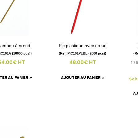
Bambou à nœud
Pic plastique avec nœud
visibility
visibility
PIC101A (10000 pcs))
(Ref. PIC101PLBL (2000 pcs))
(R
54.00€ HT
48.00€ HT
17
TER AU PANIER
AJOUTER AU PANIER
Soit
AJ