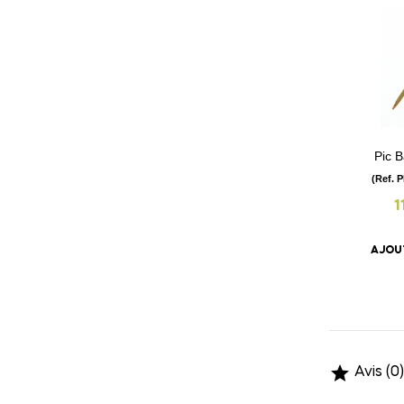
Pic 
(Ref. 
1
AJOU

Avis (0)