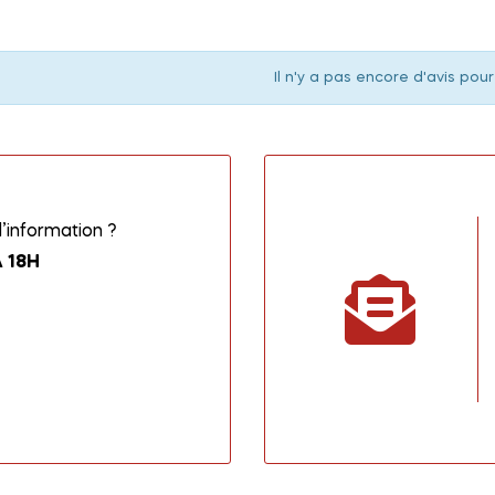
Il n'y a pas encore d'avis pour
information ?
 18H