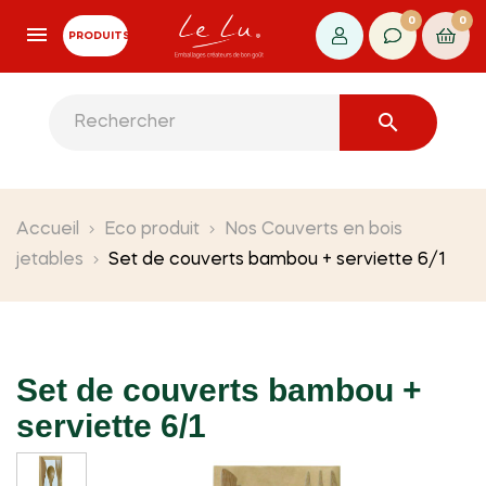
0
0
PRODUITS

Accueil
Eco produit
Nos Couverts en bois
jetables
Set de couverts bambou + serviette 6/1
Set de couverts bambou +
serviette 6/1