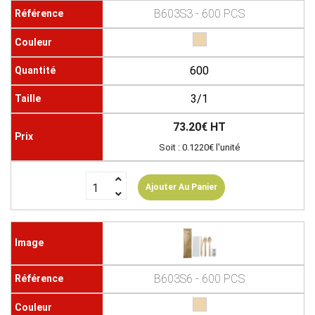
B603S3 - 600 PCS
600
3/1
73.20€ HT
Soit : 0.1220€ l'unité
Ajouter Au Panier
B603S6 - 600 PCS