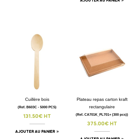
AJOUTER AU PANIER
Cuillère bois
Plateau repas carton kraft
rectangulaire
(Ref. B603C - 5000 PCS)
(Ref. CA701K_PL701+ (300 pcs))
131.50€ HT
375.00€ HT
AJOUTER AU PANIER