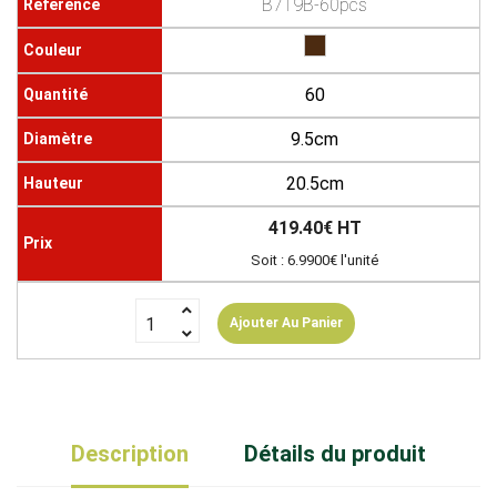
B719B-60pcs
60
9.5cm
20.5cm
419.40€ HT
Soit : 6.9900€ l'unité
Ajouter Au Panier
Description
Détails du produit