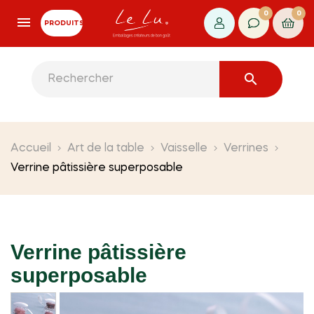
0
0
PRODUITS

Accueil
Art de la table
Vaisselle
Verrines
Verrine pâtissière superposable
Verrine pâtissière
superposable