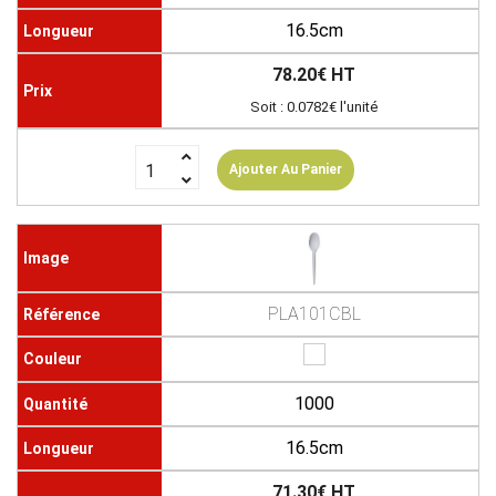
16.5cm
78.20€ HT
Soit : 0.0782€ l'unité
Ajouter Au Panier
PLA101CBL
1000
16.5cm
71.30€ HT