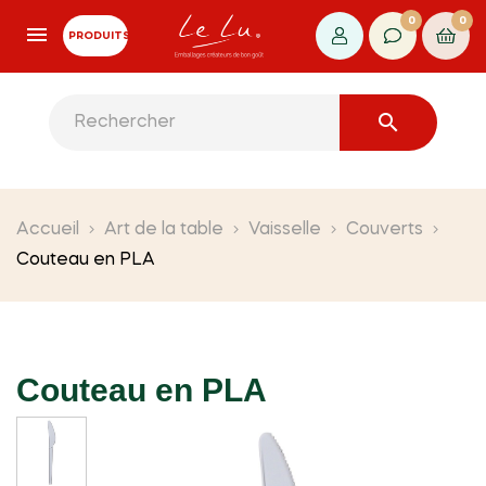
0
0
PRODUITS

Accueil
Art de la table
Vaisselle
Couverts
Couteau en PLA
Couteau en PLA