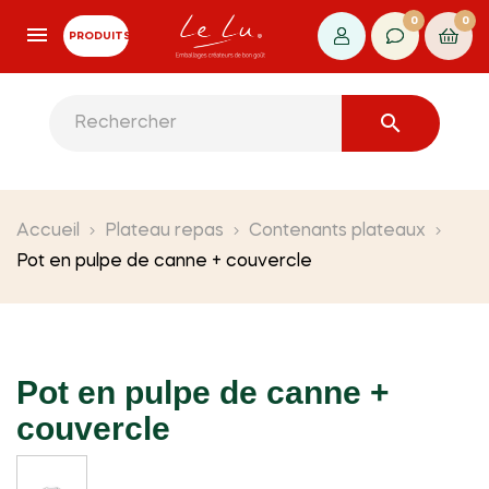
0
0
PRODUITS

Accueil
Plateau repas
Contenants plateaux
Pot en pulpe de canne + couvercle
Pot en pulpe de canne +
couvercle