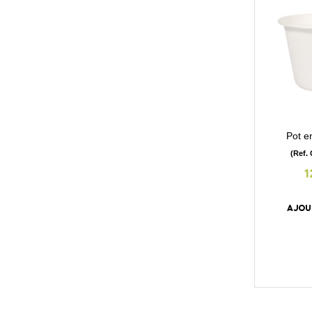
Pot e
(Ref.
1
AJOU