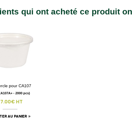
ients qui ont acheté ce produit o
rcle pour CA107
visibility
CA107A+ - 2000 pcs)
77.00€ HT
TER AU PANIER