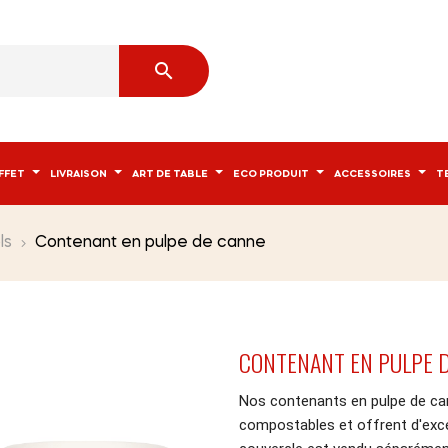

FFET
LIVRAISON
ART DE TABLE
ECO PRODUIT
ACCESSOIRES
T
ls
Contenant en pulpe de canne
CONTENANT EN PULPE 
Nos contenants en pulpe de cann
compostables et offrent d'exce