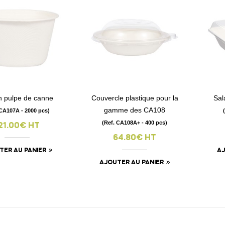
n pulpe de canne
Couvercle plastique pour la
Sal
visibility
visibility
gamme des CA108
 CA107A - 2000 pcs)
(Ref. CA108A+ - 400 pcs)
21.00€ HT
64.80€ HT
TER AU PANIER
AJ
AJOUTER AU PANIER