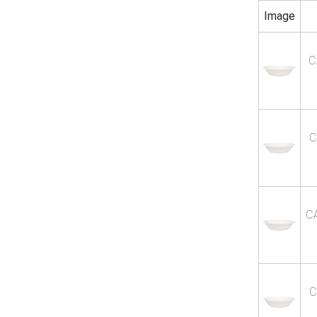
Image
C
C
C
C