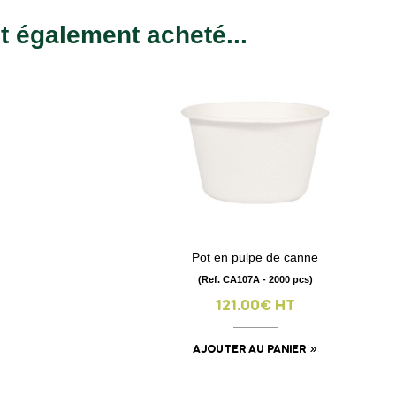
nt également acheté...
Pot en pulpe de canne
visibility
(Ref. CA107A - 2000 pcs)
121.00€ HT
AJOUTER AU PANIER