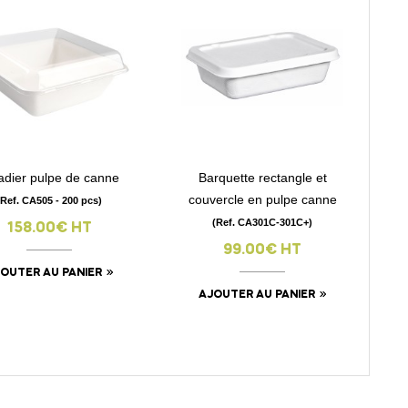
adier pulpe de canne
Barquette rectangle et
visibility
visibility
couvercle en pulpe canne
(Ref. CA505 - 200 pcs)
(Ref. CA301C-301C+)
158.00€ HT
99.00€ HT
OUTER AU PANIER
AJOUTER AU PANIER