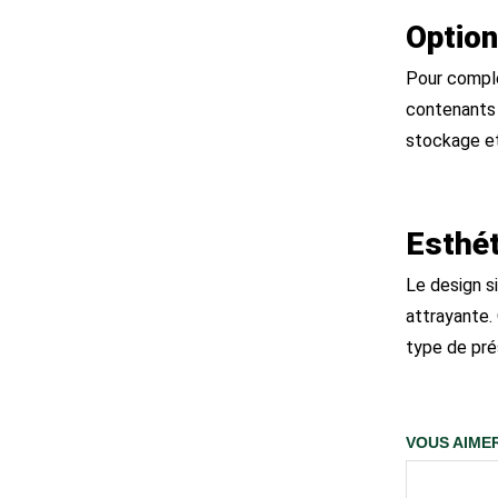
Option
Pour complé
contenants 
stockage et
Esthét
Le design s
attrayante.
type de pré
VOUS AIMER