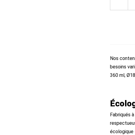
Nos contena
besoins vari
360 ml, Ø18
Écolog
Fabriqués à
respectueus
écologique 