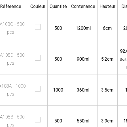
Référence
Couleur
Quantité
Contenance
Hauteur
Di
A108C - 500
500
1200ml
6cm
2
pcs
92.
A108D - 500
500
900ml
5.2cm
Soit
pcs
A108A - 1000
1000
360ml
3.5cm
pcs
A108B - 500
500
550ml
3.9cm
1
pcs