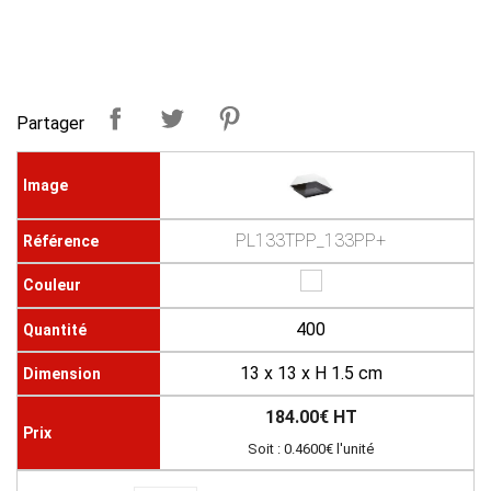
Partager
PL133TPP_133PP+
400
13 x 13 x H 1.5 cm
184.00€ HT
Soit : 0.4600€ l'unité