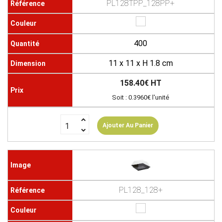
PL128TPP_128PP+
400
11 x 11 x H 1.8 cm
158.40€ HT
Soit : 0.3960€ l'unité
Ajouter Au Panier
PL128_128+