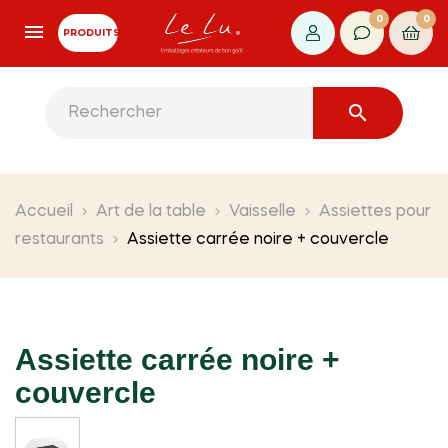
0
0
PRODUITS

Accueil
Art de la table
Vaisselle
Assiettes pour
restaurants
Assiette carrée noire + couvercle
Assiette carrée noire +
couvercle