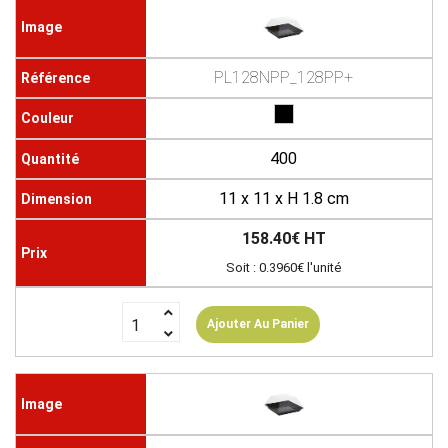
PL128NPP_128PP+
400
11 x 11 x H 1.8 cm
158.40€ HT
Soit : 0.3960€ l'unité
Ajouter Au Panier