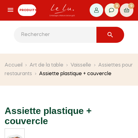
0
0
PRODUITS

Accueil
Art de la table
Vaisselle
Assiettes pour
restaurants
Assiette plastique + couvercle
Assiette plastique +
couvercle