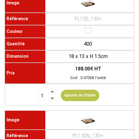
PL130_130+
400
18 x 13 x H 1.5cm
188.00€ HT
Soit : 0.4700€ l'unité
Ajouter Au Panier
PL130N_130+