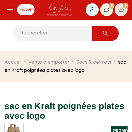
0
0
PRODUITS

Accueil
Vente à emporter
Sacs & coffrets
sac
en Kraft poignées plates avec logo
sac en Kraft poignées plates
avec logo
PROMO !