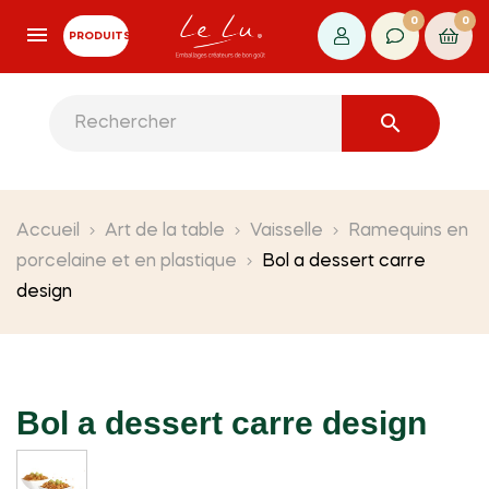
0
0
PRODUITS

Accueil
Art de la table
Vaisselle
Ramequins en
porcelaine et en plastique
Bol a dessert carre
design
Bol a dessert carre design