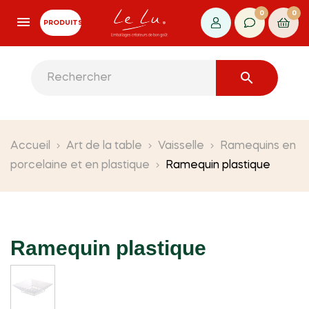
0
0
PRODUITS

Accueil
Art de la table
Vaisselle
Ramequins en
porcelaine et en plastique
Ramequin plastique
Ramequin plastique