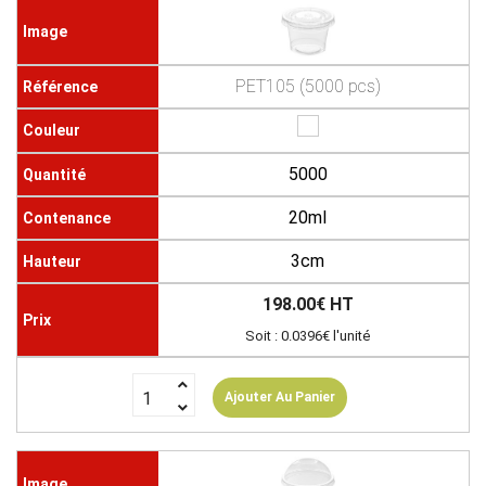
PET105 (5000 pcs)
5000
20ml
3cm
198.00€ HT
Soit : 0.0396€ l'unité
Ajouter Au Panier