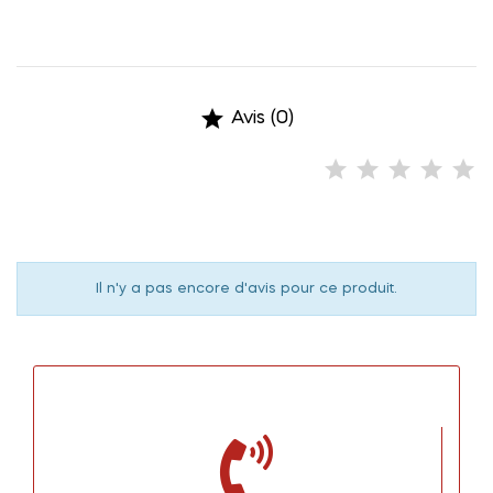

Avis (0)
Il n'y a pas encore d'avis pour ce produit.