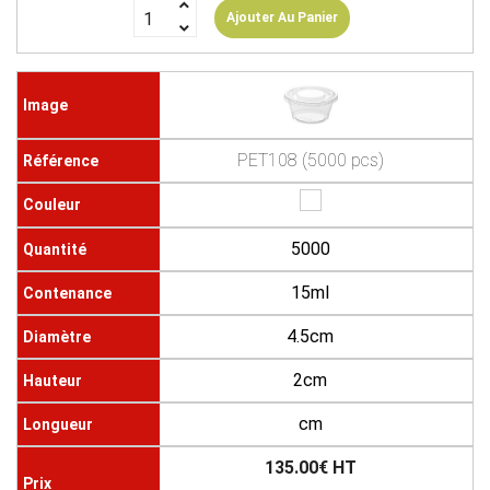
Ajouter Au Panier
PET108 (5000 pcs)
5000
15ml
4.5cm
2cm
cm
135.00€ HT