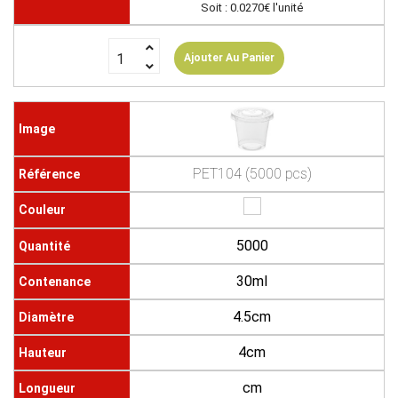
Soit : 0.0270€ l'unité
Ajouter Au Panier
PET104 (5000 pcs)
5000
30ml
4.5cm
4cm
cm