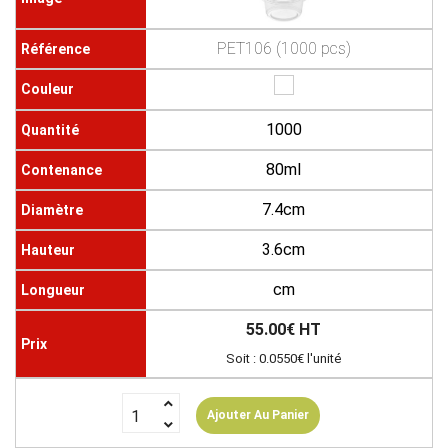
PET106 (1000 pcs)
1000
80ml
7.4cm
3.6cm
cm
55.00€ HT
Soit : 0.0550€ l'unité
Ajouter Au Panier