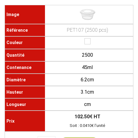
PET107 (2500 pcs)
2500
45ml
6.2cm
3.1cm
cm
102.50€ HT
Soit : 0.0410€ l'unité