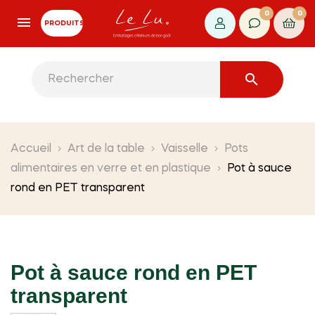
0
0
PRODUITS

Accueil
Art de la table
Vaisselle
Pots
alimentaires en verre et en plastique
Pot à sauce
rond en PET transparent
Pot à sauce rond en PET
transparent