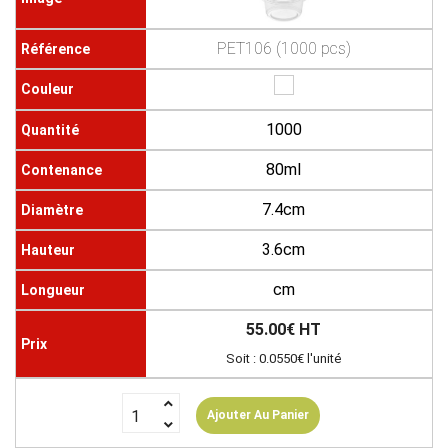
PET106 (1000 pcs)
1000
80ml
7.4cm
3.6cm
cm
55.00€ HT
Soit : 0.0550€ l'unité
Ajouter Au Panier