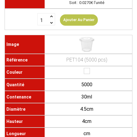
Soit : 0.0270€ l'unité
Ajouter Au Panier
PET104 (5000 pcs)
5000
30ml
4.5cm
4cm
cm