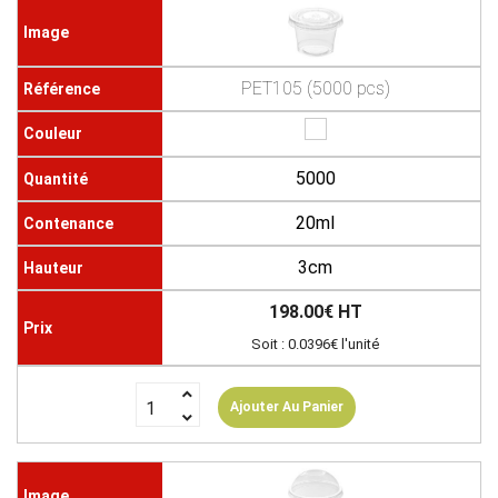
PET105 (5000 pcs)
5000
20ml
3cm
198.00€ HT
Soit : 0.0396€ l'unité
Ajouter Au Panier