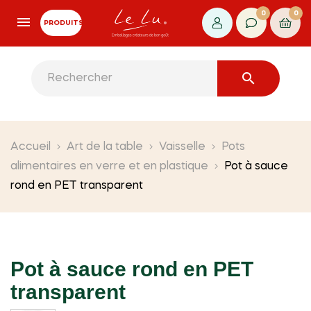
0
0
PRODUITS

Accueil
Art de la table
Vaisselle
Pots
alimentaires en verre et en plastique
Pot à sauce
rond en PET transparent
Pot à sauce rond en PET
transparent