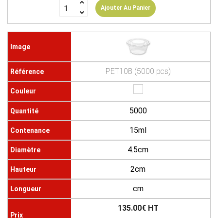
Ajouter Au Panier
PET108 (5000 pcs)
5000
15ml
4.5cm
2cm
cm
135.00€ HT