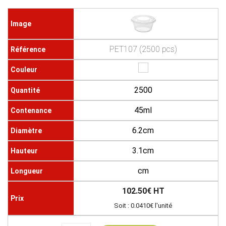
PET107 (2500 pcs)
2500
45ml
6.2cm
3.1cm
cm
102.50€ HT
Soit : 0.0410€ l'unité