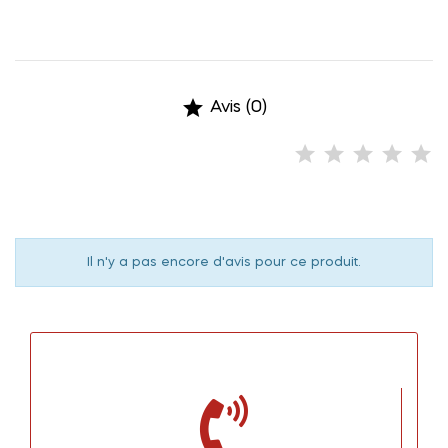

Avis (0)
Il n'y a pas encore d'avis pour ce produit.