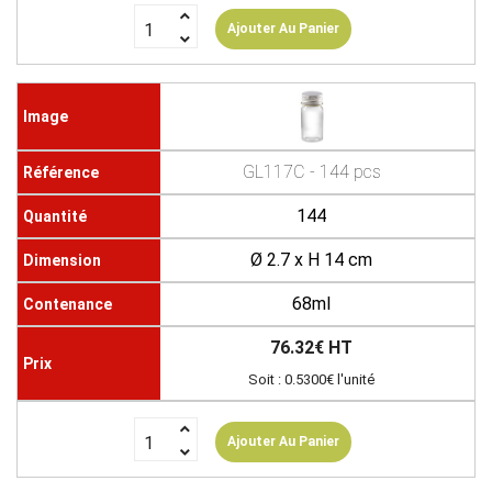
Ajouter Au Panier
GL117C - 144 pcs
144
Ø 2.7 x H 14 cm
68ml
76.32€ HT
Soit : 0.5300€ l'unité
Ajouter Au Panier