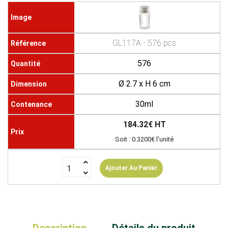
GL117A - 576 pcs
576
Ø 2.7 x H 6 cm
30ml
184.32€ HT
Soit : 0.3200€ l'unité
Ajouter Au Panier
Description
Détails du produit