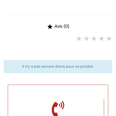

Avis (0)
Il n'y a pas encore d'avis pour ce produit.