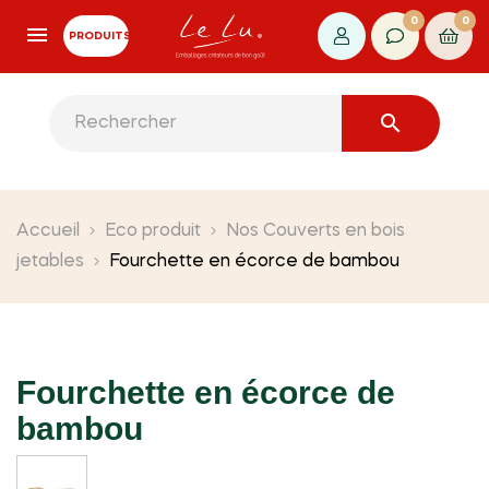
0
0
PRODUITS

Accueil
Eco produit
Nos Couverts en bois
jetables
Fourchette en écorce de bambou
Fourchette en écorce de
bambou