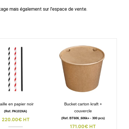
ckage mais également sur l'espace de vente.
aille en papier noir
Bucket carton kraft +
visibility
visibility
couvercle
(Ref. PA101NA)
(Ref. BT606_606k+ - 300 pcs)
220.00€ HT
171.00€ HT