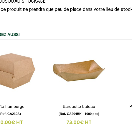
JUSQU'AU STOCKAGE
t, ce produit ne prendra que peu de place dans votre lieu de sto
EZ AUSSI
îte hamburger
Barquette bateau
P
visibility
visibility
(Ref. CA210A)
(Ref. CA204BK - 1000 pcs)
90.00€ HT
73.00€ HT