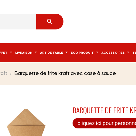

FFET
LIVRAISON
ART DE TABLE
ECO PRODUIT
ACCESSOIRES
T
raft
Barquette de frite kraft avec case à sauce
BARQUETTE DE FRITE K
cliquez ici pour personna