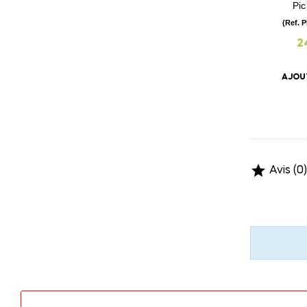
Pic
(Ref. 
2
AJOU

Avis (0)