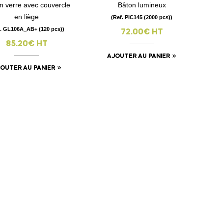
n verre avec couvercle
Bâton lumineux
visibility
visibility
en liège
(Ref. PIC145 (2000 pcs))
f. GL106A_AB+ (120 pcs))
72.00€ HT
85.20€ HT
AJOUTER AU PANIER
OUTER AU PANIER