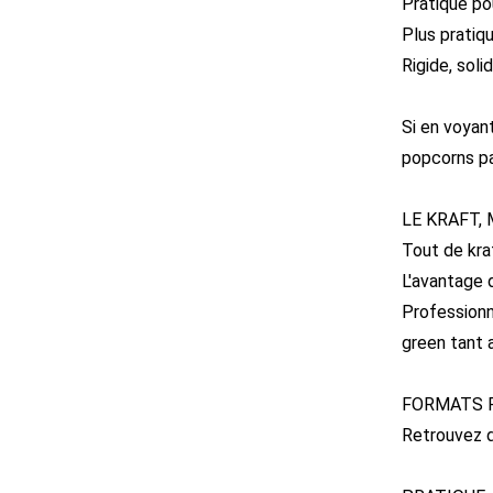
Pratique pou
Plus pratiq
Rigide, soli
Si en voyan
popcorns p
LE KRAFT,
Tout de kra
L'avantage 
Professionn
green tant 
FORMATS P
Retrouvez d