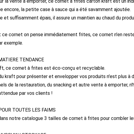
r la vente à emporter, ce cornet à frites carton kraft est un ind
ue encore, la petite case à sauce qui a été savamment ajoutée.
de et suffisamment épais, il assure un maintien au chaud du produi
t ce cornet on pense immédiatement frites, ce cornet n'en reste 
ar exemple.
 MATIERE TENDANCE
ft, ce cornet à frites est éco-conçu et recyclable.
du kraft pour présenter et envelopper vos produits n'est plus à 
els de la restauration, du snacking et autre vente à emporter, 
attendue par vos clients !
OUR TOUTES LES FAIMS
ans notre catalogue 3 tailles de cornet à frites pour combler l