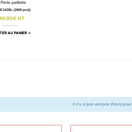
 Perle paillette
visibility
PIC141BL (2000 pcs))
40.00€ HT
TER AU PANIER
Il n'y a pas encore d'avis pour