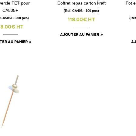
ercle PET pour
Coffret repas carton kraft
Pot e
visibility
visibility
CA505+
(Ref. CA403 - 100 pcs)
 CA505+ - 200 pcs)
(Re
118.00€ HT
98.00€ HT
AJOUTER AU PANIER
TER AU PANIER
AJ