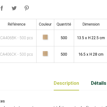
Référence
Couleur
Quantité
Dimension
CA406BK - 500 pcs
500
13.5 x H 22.5 cm
CA406CK - 500 pcs
500
16.5 x H 28 cm
Description
Détails
tes