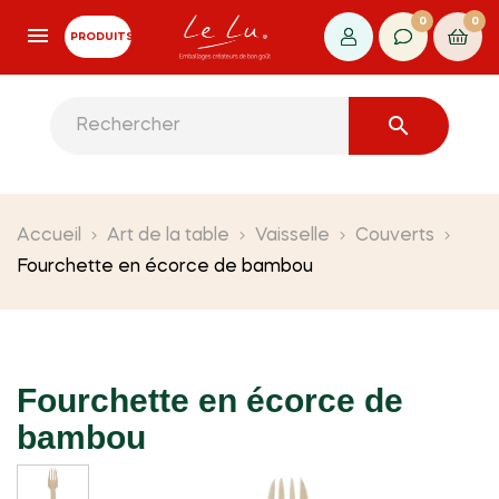
0
0
PRODUITS

Accueil
Art de la table
Vaisselle
Couverts
Fourchette en écorce de bambou
Fourchette en écorce de
bambou