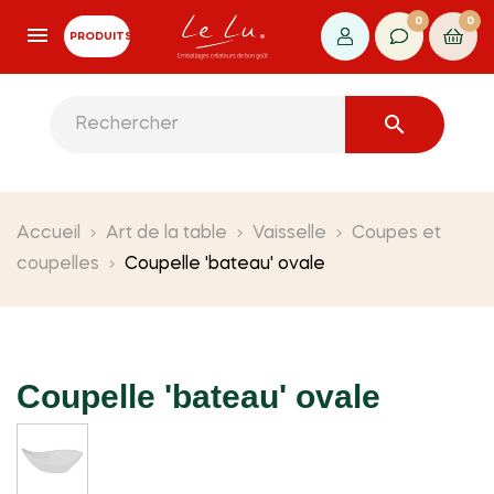
0
0
PRODUITS

Accueil
Art de la table
Vaisselle
Coupes et
coupelles
Coupelle 'bateau' ovale
Coupelle 'bateau' ovale